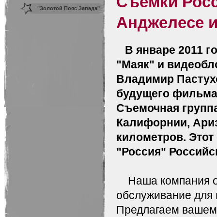
Съемки Росс
Лос Анджелесе и
"Золотой Пояс Запада"
Анджелесе и
Голливуде
Тур
В январе 2011 
"Маяк" и видеобл
Владимир Пастухо
будущего фильма 
Съемочная группа
Калифорнии, Ариз
километров. Этот
"Россия" Российс
Наша компания ор
обслуживание для 
Предлагаем вашем