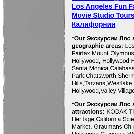
Los Angeles Fun F
Movie Studio Tours
Калифорнии
*
Our Экскурсии Лос А
geographic areas:
Los
Fairfax,Mount Olympus,
Hollywood, Hollywood H
Santa Monica,Calabasa
Park,Chatsworth,Sherm
Hills,Tarzana,Westlake 
Hollywood,Valley Villag
*Our
Экскурсии Лос
attractions:
KODAK The
Heritage,California Sc
Market, Graumans Chin