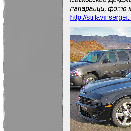
папарацци, фото 
http://stillavinsergei