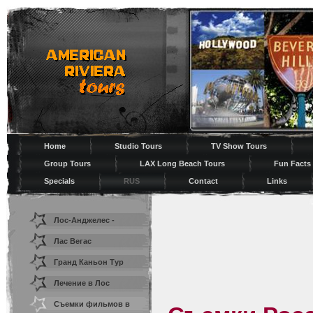
Home
Studio Tours
TV Show Tours
Group Tours
LAX Long Beach Tours
Fun Facts
Specials
RUS
Contact
Links
Лос-Анджелес -
Cтолицa Pазвлечений
Лас Вегас
Гранд Каньон Тур
Лечение в Лос
Анджелесе
Съемки фильмов в