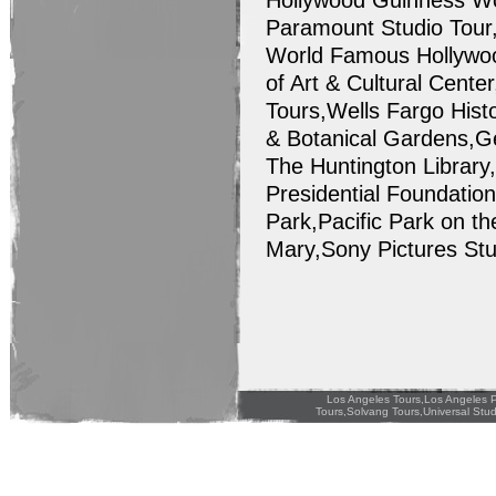
Hollywood Guinness Wo
Paramount Studio Tour
World Famous Hollyw
of Art & Cultural Cente
Tours,Wells Fargo His
& Botanical Gardens,G
The Huntington Library
Presidential Foundatio
Park,Pacific Park on t
Mary,Sony Pictures St
Los Angeles Tours,Los Angeles P
Tours,Solvang Tours,Universal Stud