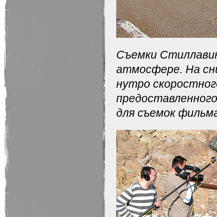
Съемки Стиллавина
атмосфере. На сн
нутро скоростного
предоставленного 
для
с
ъемок фильма