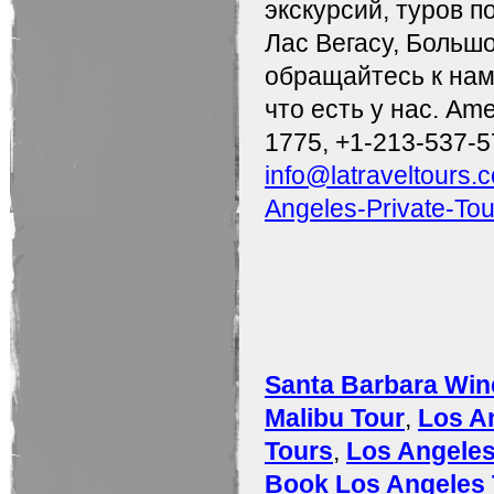
экскурсий, туров п
Лас Вегасу, Больш
обращайтесь к нам
что есть у нас. Ame
1775, +1-213-537-5
info@latraveltours.
Angeles-Private-Tou
Santa Barbara Win
Malibu Tour
,
Los A
Tours
,
Los Angeles
Book Los Angeles 