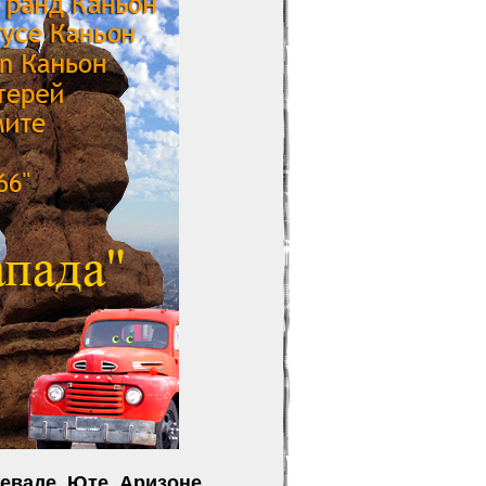
еваде, Юте, Аризоне