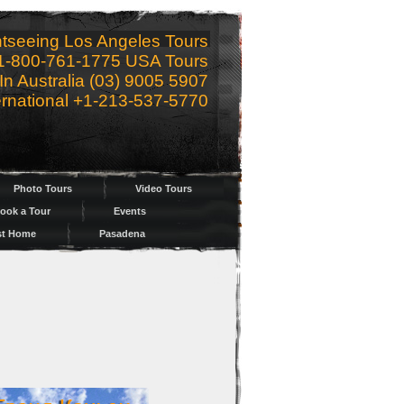
htseeing Los Angeles Tours
 1-800-761-1775 USA Tours
In Australia (03) 9005 5907
ernational +1-213-537-5770
Photo Tours
Video Tours
ook a Tour
Events
st Home
Pasadena