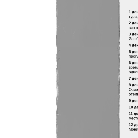
1 де
тура,
2 де
вин 
3 де
Gate”
4 де
5 де
прогу
6 де
врем
одно
7 де
8 де
Осмо
отел
9 де
10 д
11 д
мест
12 д
Моник