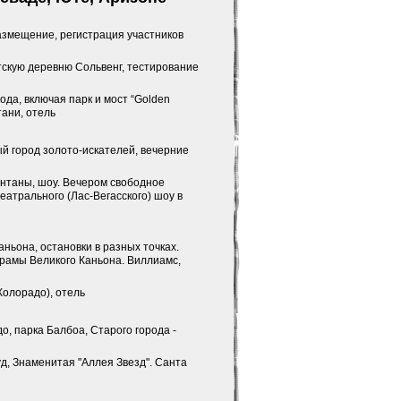
размещение, регистрация участников
тскую деревню Сольвенг, тестирование
ода, включая парк и мост “Golden
тани, отель
й город золото-искателей, вечерние
фонтаны, шоу. Вечером свободное
еатрального (Лас-Вегасского) шоу в
ньона, остановки в разных точках.
орамы Великого Каньона. Виллиамс,
Колорадо), отель
о, парка Балбоа, Старого города -
уд, Знаменитая "Аллея Звезд". Санта