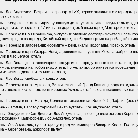
нь
- Лос-Анджелес - Встреча в аэропорту LAX, первое знакомство с городом, 
 отдых, отель
нь
- Экскурсия в Санта Барбару, винную долину Санта Инес, изумительную да
на одной из виноделен, 17 мильная дорога, рыбацкий город Монтерей, отель
нь
- Переезд в Сан Франциско, экскурсия: главные достопримечательности гор
, осмотр центра города, Китайский город, свободное время на рыбацкой прис
нь
- Переезд в Заповедник Йосемите – реки, скалы, водопады. Фресно, отель
нь
- Переезд в горы Сьерра Невада, живописная пустыня Мохавэ, заброшенны
лки в Лас Вегасе, отель
нь
- Лас-Вегас, дневная/вечерняя экскурсия по городу; новые отели-казино, 
я– развлечения на любой вкус, отель. По желанию, организуется посещение т
м из казино (дополнительная оплата).
нь
- Лас-Вегас, свободный день, отель
нь
- Переезд в штат Аризона, Величественный Гранд Каньон, прогулка вдоль ка
тр заповедника, одного из природных "чудес света", захватывающие дух пан
ь
нь
- Переезд в штат Невада, Селигман - знаменитая Route ‘66’, Лафлин (река 
ень
- Лафлин, Барстоу, торговый центр аутлеты, Лос Анджелес, отель
ень
- Экскурсия в Сан-Диего из Лос Анджелеса, с посещением острова Коронад
о рождения Калифорнии, Лос Анджелес, отель
ень
- Лос Анджелес, тур по городу, город миллионеров Беверли Хиллс, Голлив
а – берег океана, аэропорт, вылет