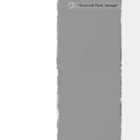
Лос Анджелесе и
"Золотой Пояс Запада"
Голливуде
Тур