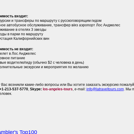
оимость входит:
скурсии и трансферы по маршруту с русскоговорящим гидом
ное автобусное обслуживание, трансфер
в
/из
аэропорт Лос Анджелес
оживание в отелях 3 звезды
езды в парки по маршруту
густация Калифорнийских вин
оимость не входит:
релет
в
Лос Анджелес
новное питание
вые водителю/гиду (обычно $2 с человека в день)
полнительные экскурсии и мероприятия по желанию
у Вас возникли какие-либо вопросы или Вы хотите заказать экскурсию пожалуй
+1-213-537-5770
,
Skype:
los-angeles-tours
, e-mail:
info@latraveltours.com
. Мы 
еловек.