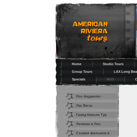
Home
Studio Tours
Group Tours
LAX Long Bea
Specials
RUS
C
Лос-Анджелес -
Cтолицa Pазвлечений
Лас Вегас
Гранд Каньон Тур
Лечение в Лос
Анджелесе
Съемки фильмов в