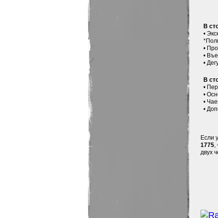
В ст
• Эк
*Пол
• Пр
• Въ
• Де
В ст
• Пе
• Ос
• Чае
• До
Если 
1775
,
двух ч