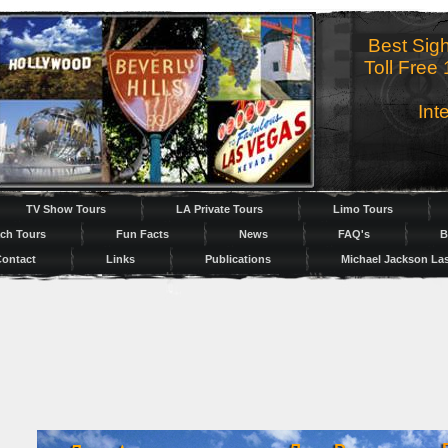
Best Sig
Toll Free
Int
TV Show Tours
LA Private Tours
Limo Tours
ch Tours
Fun Facts
News
FAQ's
B
ontact
Links
Publications
Michael Jackson La